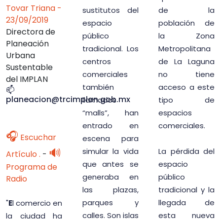
Tovar Triana -
sustitutos del
de la
23/09/2019
espacio
población de
Directora de
público
la Zona
Planeación
tradicional. Los
Metropolitana
Urbana
centros
de La Laguna
Sustentable
comerciales
no tiene
del IMPLAN
también
acceso a este
📫
planeacion@trcimplan.gob.mx
llamados
tipo de
“malls”, han
espacios
entrado en
comerciales.
🎧
Escuchar
escena para
🔊
simular la vida
La pérdida del
Artículo .
-
que antes se
espacio
Programa de
generaba en
público
Radio
las plazas,
tradicional y la
parques y
llegada de
"
E
l comercio en
calles. Son islas
esta nueva
la ciudad ha