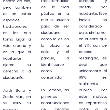
transformación
parques y
dentro de ella,
de la vida
plazas por
pero también
pública en la
habitante. Éste
es en estos
que el usuario
índice es
espacios
pasa de ser
considerado
tradicionales
ciudadano,
bajo, sin tomar
en los que
como lo es en
en cuenta que
toma lugar la
la plaza, la
el 31% son de
vida urbana y
calle y el
acceso
en la que el
parque, a
restringido, es
habitante
identificarse
decir que
ejerce su
como
únicamente el
derecho a la
consumidor.
69% es
ciudadanía.
realmente
En Torreón, las
público. Por
Jordi Borja y
primeras
este motivo,
Zaida Muxi, en
construcciones
es importante
su libro “El
de centros
dotar a la
espacio