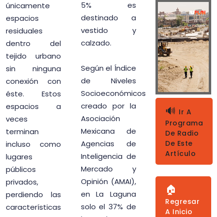
5% es
únicamente
destinado a
espacios
vestido y
residuales
calzado.
dentro del
tejido urbano
Según el Índice
sin ninguna
de Niveles
conexión con
Socioeconómicos
éste. Estos
creado por la
espacios a
🔊
Ir A
Asociación
veces
Programa
Mexicana de
terminan
De Radio
Agencias de
De Este
incluso como
Artículo
Inteligencia de
lugares
Mercado y
públicos
Opinión (AMAI),
privados,
🏠
en La Laguna
perdiendo las
Regresar
solo el 37% de
características
A Inicio