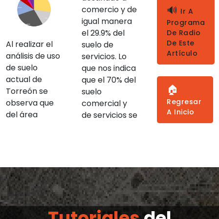
🔊
comercio y de
Ir A
igual manera
Programa
el 29.9% del
De Radio
De Este
Al realizar el
suelo de
Artículo
análisis de uso
servicios. Lo
de suelo
que nos indica
actual de
que el 70% del
🏠
Torreón se
suelo
Regresar
observa que
comercial y
A Inicio
del área
de servicios se
Tutoriales
del