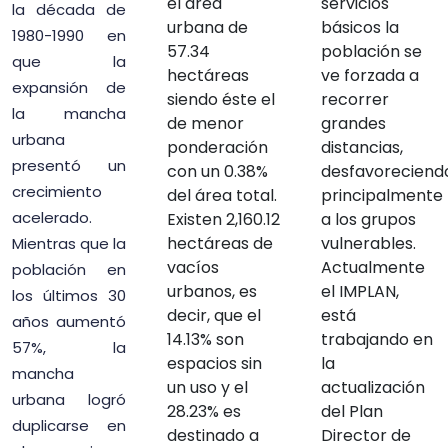
el área
servicios
la década de
urbana de
básicos la
1980-1990 en
57.34
población se
que la
hectáreas
ve forzada a
expansión de
siendo éste el
recorrer
la mancha
de menor
grandes
urbana
ponderación
distancias,
presentó un
con un 0.38%
desfavoreciend
crecimiento
del área total.
principalmente
acelerado.
Existen 2,160.12
a los grupos
hectáreas de
vulnerables.
Mientras que la
vacíos
Actualmente
población en
urbanos, es
el IMPLAN,
los últimos 30
decir, que el
está
años aumentó
14.13% son
trabajando en
57%, la
espacios sin
la
mancha
un uso y el
actualización
urbana logró
28.23% es
del Plan
duplicarse en
destinado a
Director de