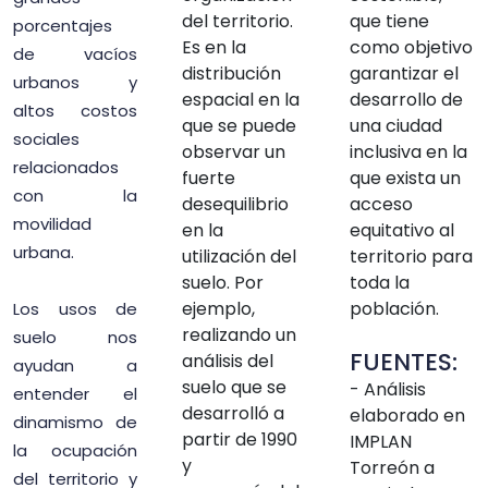
del territorio.
que tiene
porcentajes
Es en la
como objetivo
de vacíos
distribución
garantizar el
urbanos y
espacial en la
desarrollo de
altos costos
que se puede
una ciudad
sociales
observar un
inclusiva en la
relacionados
fuerte
que exista un
con la
desequilibrio
acceso
movilidad
en la
equitativo al
urbana.
utilización del
territorio para
suelo. Por
toda la
ejemplo,
población.
Los usos de
realizando un
suelo nos
FUENTES:
análisis del
ayudan a
suelo que se
- Análisis
entender el
desarrolló a
elaborado en
dinamismo de
partir de 1990
IMPLAN
la ocupación
y
Torreón a
del territorio y