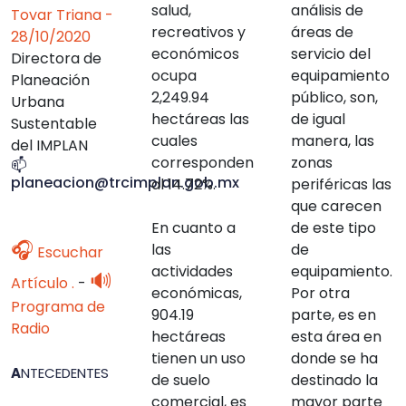
salud,
análisis de
Tovar Triana -
recreativos y
áreas de
28/10/2020
económicos
servicio del
Directora de
ocupa
equipamiento
Planeación
2,249.94
público, son,
Urbana
hectáreas las
de igual
Sustentable
cuales
manera, las
del IMPLAN
corresponden
zonas
📫
planeacion@trcimplan.gob.mx
al 14.72%.
periféricas las
que carecen
En cuanto a
de este tipo
🎧
las
de
Escuchar
actividades
equipamiento.
🔊
Artículo .
-
económicas,
Por otra
Programa de
904.19
parte, es en
Radio
hectáreas
esta área en
tienen un uso
donde se ha
A
NTECEDENTES
de suelo
destinado la
comercial, es
mayor parte