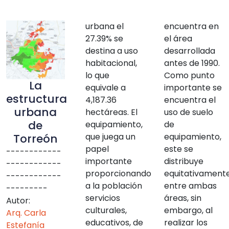
urbana el
encuentra en
27.39% se
el área
destina a uso
desarrollada
habitacional,
antes de 1990.
lo que
Como punto
La
equivale a
importante se
estructura
4,187.36
encuentra el
urbana
hectáreas. El
uso de suelo
de
equipamiento,
de
Torreón
que juega un
equipamiento,
papel
este se
------------
importante
distribuye
------------
proporcionando
equitativament
------------
a la población
entre ambas
---------
servicios
áreas, sin
Autor:
culturales,
embargo, al
Arq. Carla
educativos, de
realizar los
Estefanía