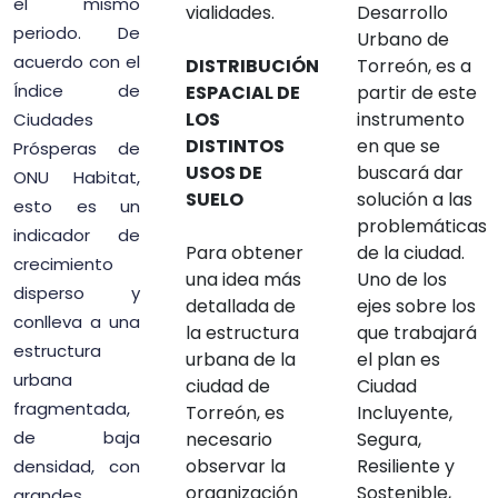
el mismo
vialidades.
Desarrollo
periodo. De
Urbano de
acuerdo con el
DISTRIBUCIÓN
Torreón, es a
Índice de
ESPACIAL DE
partir de este
LOS
instrumento
Ciudades
DISTINTOS
en que se
Prósperas de
USOS DE
buscará dar
ONU Habitat,
SUELO
solución a las
esto es un
problemáticas
indicador de
Para obtener
de la ciudad.
crecimiento
una idea más
Uno de los
disperso y
detallada de
ejes sobre los
conlleva a una
la estructura
que trabajará
estructura
urbana de la
el plan es
urbana
ciudad de
Ciudad
fragmentada,
Torreón, es
Incluyente,
de baja
necesario
Segura,
observar la
Resiliente y
densidad, con
organización
Sostenible,
grandes